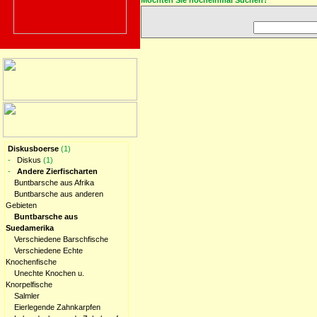
Möchten Sie nocheinmal Suchen?
Diskusboerse
(1)
-
Diskus
(1)
-
Andere Zierfischarten
Buntbarsche aus Afrika
Buntbarsche aus anderen
Gebieten
Buntbarsche aus
Suedamerika
Verschiedene Barschfische
Verschiedene Echte
Knochenfische
Unechte Knochen u.
Knorpelfische
Salmler
Eierlegende Zahnkarpfen