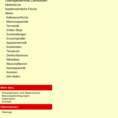
Lebendgebaerende Zahnkarpfen
Kletterfische
Karpfenaehnliche Fische
Welse
-
Kaltwasserfische
-
Meeresaquaristik
-
Terraristik
-
Online-Shop
-
Zoohandlungen
-
Grosshaendler
-
Aquarientechnik
-
Krankheiten
-
Tieraerzte
-
Zierfischboersen
-
Wirbellose
-
Wasserpflanzen
-
Nanoaquaristik
-
Insekten
-
Info-Seiten
Mehr über..
Privatsphaere und Datenschutz
Nutzungsbedingungen
Impressum
Kontakt
Informationen
Sitemap