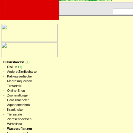
Diskusboerse
(1)
-
Diskus
(1)
-
Andere Zierfischarten
-
Kaltwasserfische
-
Meeresaquaristik
-
Terraristik
-
Online-Shop
-
Zoohandlungen
-
Grosshaendler
-
Aquarientechnik
-
Krankheiten
-
Tieraerzte
-
Zierfischboersen
-
Wirbellose
-
Wasserpflanzen