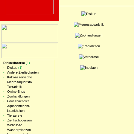
Diskusboerse
(1)
-
Diskus
(1)
-
Andere Zierfischarten
-
Kaltwasserfische
-
Meeresaquaristik
-
Terraristik
-
Online-Shop
-
Zoohandlungen
-
Grosshaendler
-
Aquarientechnik
-
Krankheiten
-
Tieraerzte
-
Zierfischboersen
-
Wirbellose
-
Wasserpflanzen