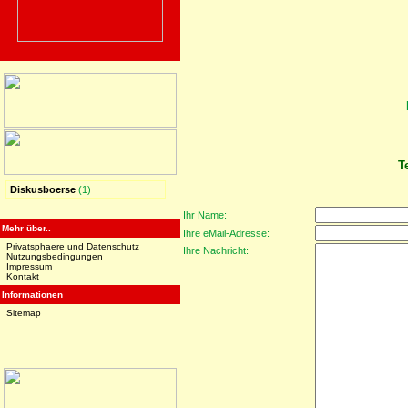
T
Diskusboerse
(1)
Ihr Name:
Mehr über..
Ihre eMail-Adresse:
Privatsphaere und Datenschutz
Ihre Nachricht:
Nutzungsbedingungen
Impressum
Kontakt
Informationen
Sitemap